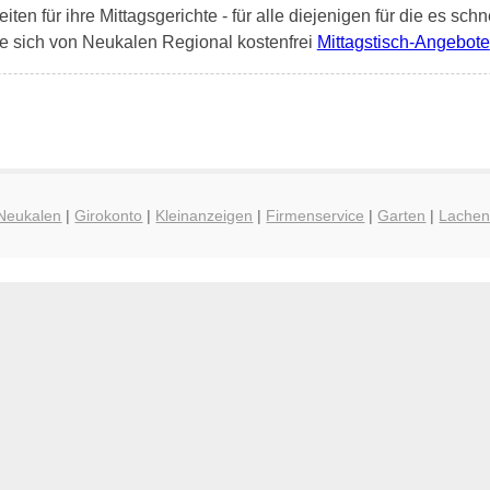
en für ihre Mittagsgerichte - für alle diejenigen für die es schn
e sich von Neukalen Regional kostenfrei
Mittagstisch-Angebote
 Neukalen
|
Girokonto
|
Kleinanzeigen
|
Firmenservice
|
Garten
|
Lache